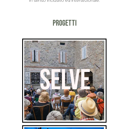
in senso inclusivo ed intersezionale.
PROGETTI
SELVE
SELVE
rassegna di teatro di
Festival di teatro e
comunità
danza in Appennino
Reggiano