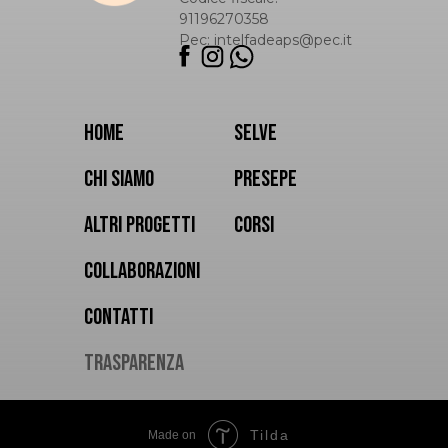
91196270358
Pec: intelfadeaps@pec.it
HOME
SELVE
chi siamo
PRESEPE
altri progetti
corsi
COLLABORAZIONI
CONTATTI
TRASPARENZA
Tilda
Made on