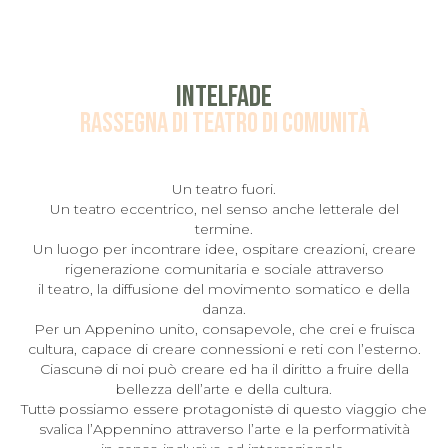
intelfade
rassegna di teatro di comunità
Un teatro fuori.
Un teatro eccentrico, nel senso anche letterale del
termine.
Un luogo per incontrare idee, ospitare creazioni, creare
rigenerazione comunitaria e sociale attraverso
il teatro, la diffusione del movimento somatico e della
danza.
Per un Appenino unito, consapevole, che crei e fruisca
cultura, capace di creare connessioni e reti con l’esterno.
Ciascunə di noi può creare ed ha il diritto a fruire della
bellezza dell’arte e della cultura.
Tuttə possiamo essere protagonistə di questo viaggio che
svalica l’Appennino attraverso l’arte e la performatività